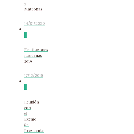
y
Matronas
14/01/2020
0
Felicitaciones
navideñas
2019
17/12/2019
0
Reunión
con
el
Excmo.
Sr.
Presidente